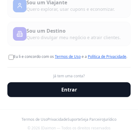
Sou um Viajante
Quero explorar, usar cupons e economizar.
Sou um Destino
Quero divulgar meu negócio e atrair clientes.
Eu li e concordo com os
Termos de Uso
e a
Política de Privacidade
.
Já tem uma conta?
Entrar
Termos de Uso
Privacidade
Suporte
Seja Parceiro
Jurídico
©
2026
IDaimon — Todos os direitos reservados